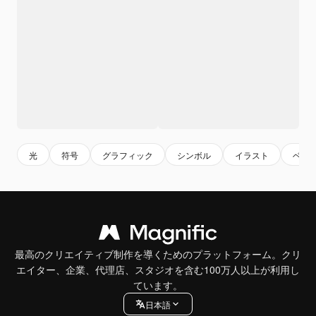
光
符号
グラフィック
シンボル
イラスト
ベク
最高のクリエイティブ制作を導くためのプラットフォーム。クリ
エイター、企業、代理店、スタジオを含む100万人以上が利用し
ています。
日本語