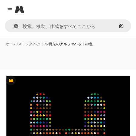
Magnific
Close menu
画像で
ホーム
/
ストック
/
ベクトル
/
魔法のアルファベットの色
Premium