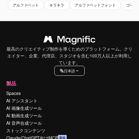
アルファベット
キラキラ
アルファベットフォント
ゴージ
最高のクリエイティブ制作を導くためのプラットフォーム。クリ
エイター、企業、代理店、スタジオを含む100万人以上が利用し
ています。
日本語
製品
Spaces
AI アシスタント
AI 画像生成ツール
AI 動画生成ツール
AI 音声合成ツール
ストックコンテンツ
Claude/ChatGPT向けMCP
新規