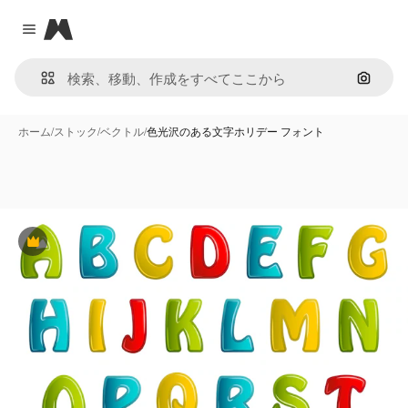
Magnific
Close menu
画像で
ホーム
/
ストック
/
ベクトル
/
色光沢のある文字ホリデー フォント
Premium