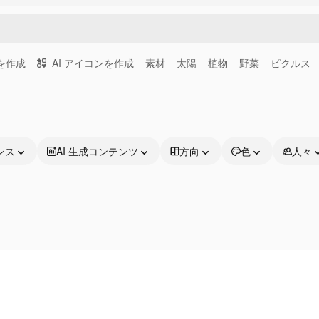
画を作成
AI アイコンを作成
素材
太陽
植物
野菜
ピクルス
ンス
AI 生成コンテンツ
方向
色
人々