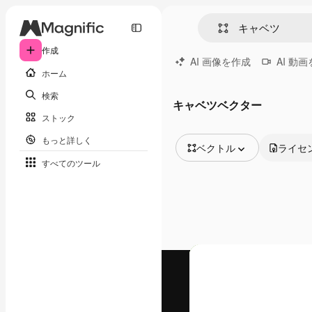
作成
AI 画像を作成
AI 動
ホーム
検索
キャベツベクター
ストック
もっと詳しく
ベクトル
ライセ
すべてのツール
全ての画像
ベクトル
イラスト
写真
PSD
テンプレート
モックアップ
動画
映像素材
モーショングラフィックス
動画テンプレート
アイコン
3D モデル