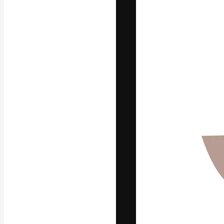
フォント
最高のクリエイ
ットフォーム。
店、スタジオを
います。
日本語
Copyright © 2010-