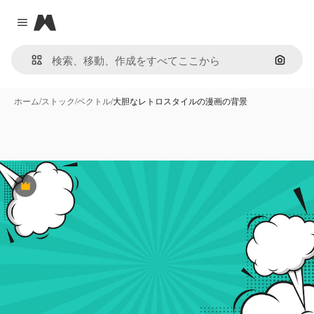
Magnific
Close menu
画像で
ホーム
/
ストック
/
ベクトル
/
大胆なレトロスタイルの漫画の背景
Premium