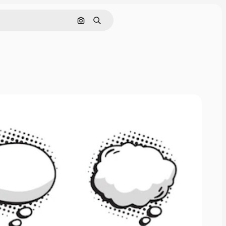
画像で検索
検索