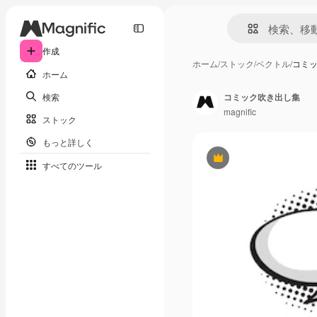
作成
ホーム
/
ストック
/
ベクトル
/
コミ
ホーム
検索
コミック吹き出し集
magnific
ストック
もっと詳しく
Premium
すべてのツール