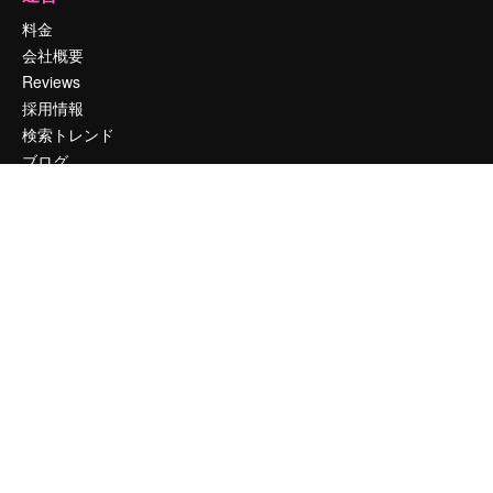
料金
会社概要
Reviews
採用情報
検索トレンド
ブログ
イベント
Slidesgo
コンテンツを販売する
プレスルーム
magnific.aiをお探しですか？
お問い合わせ
顧客サポート
Instagram
YouTube
LinkedIn
TikTok