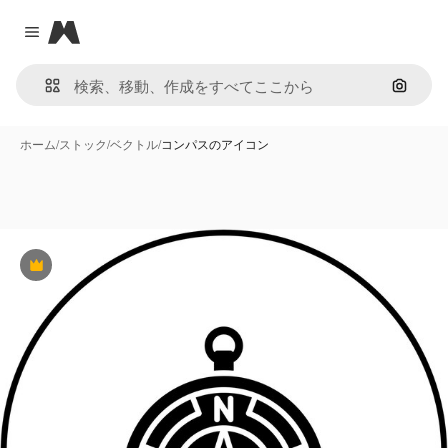
Magnific
Close menu
画像で
ホーム
/
ストック
/
ベクトル
/
コンパスのアイコン
Premium