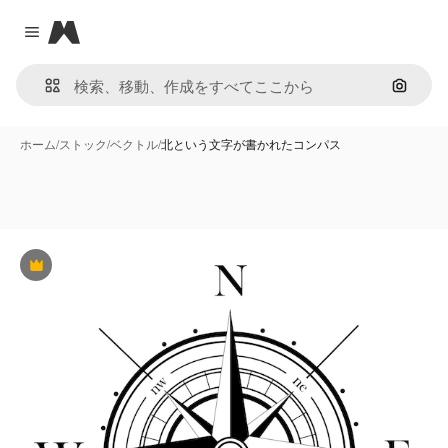
Magnific
Close menu
画像で
ホーム
/
ストック
/
ベクトル
/
北という文字が書かれたコンパス
Premium