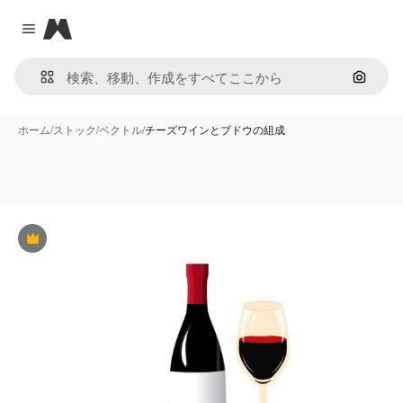
Magnific
Close menu
画像で
ホーム
/
ストック
/
ベクトル
/
チーズワインとブドウの組成
Premium