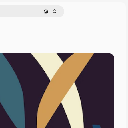
画像で検索
検索