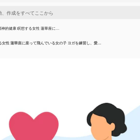
精神的健康 瞑想する女性 蓮華座に…
集中 精神的健康 瞑想する女性 蓮華座に座って飛んでいる女の子 ヨガを練習し、愛と疑いの間で選択する人 ベクトルの心またはもつれたコード