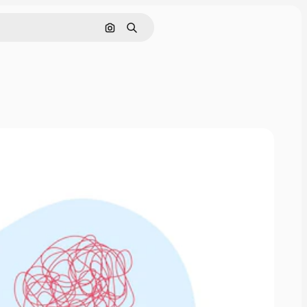
画像で検索
検索