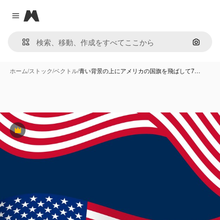
Magnific
Close menu
画像で
ホーム
/
ストック
/
ベクトル
/
青い背景の上にアメリカの国旗を飛ばして7…
Premium