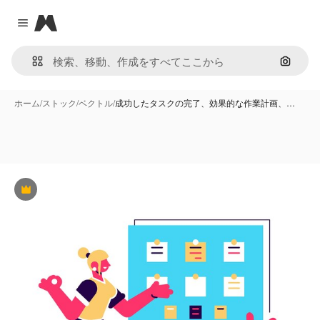
Magnific
Close menu
画像で
ホーム
/
ストック
/
ベクトル
/
成功したタスクの完了、効果的な作業計画、…
Premium