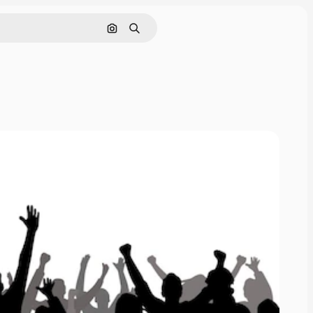
画像で検索
検索