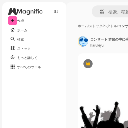
作成
ホーム
/
ストック
/
ベクトル
/
コンサ
ホーム
検索
コンサート 群衆の中に
harukiyui
ストック
もっと詳しく
Premium
すべてのツール