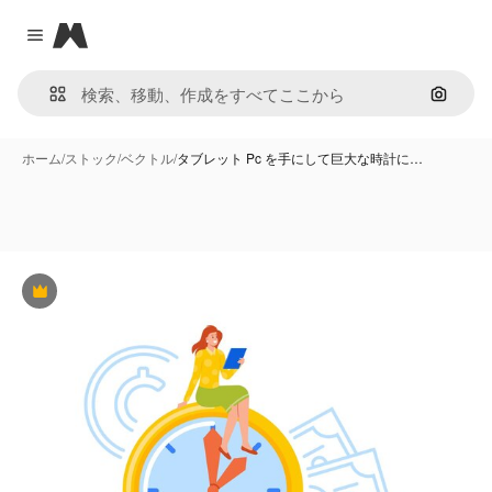
Magnific
Close menu
画像で
ホーム
/
ストック
/
ベクトル
/
タブレット Pc を手にして巨大な時計に…
Premium