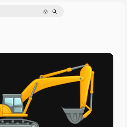
画像で検索
検索