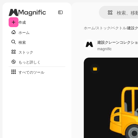
作成
ホーム
/
ストック
/
ベクトル
/
建設
ホーム
検索
建設クレーンコレクショ
magnific
ストック
もっと詳しく
Premium
すべてのツール