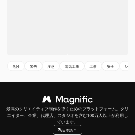
危険
警告
注意
電気工事
工事
安全
シン
最高のクリエイティブ制作を導くためのプラットフォーム。クリ
エイター、企業、代理店、スタジオを含む100万人以上が利用し
ています。
日本語