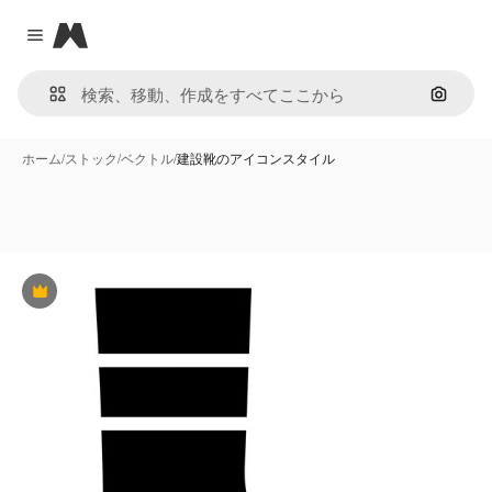
Magnific
Close menu
画像で
ホーム
/
ストック
/
ベクトル
/
建設靴のアイコンスタイル
Premium