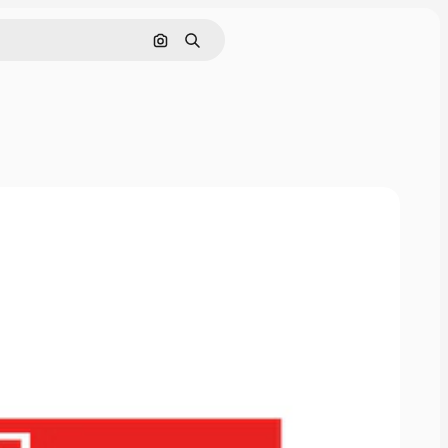
画像で検索
検索