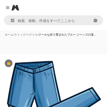
Magnific
Close menu
画像で
ホーム
/
ストック
/
ベクトル
/
クールな折り畳まれたブルー ジーンズの漫…
Premium