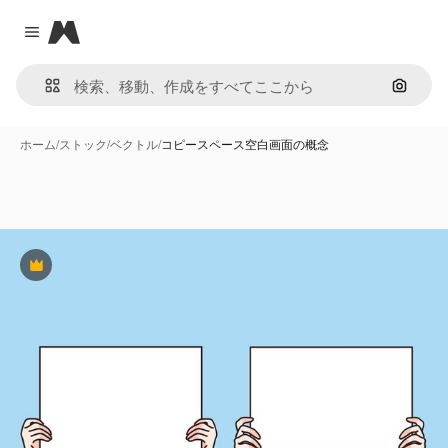
Magnific
Close menu
画像で
ホーム
/
ストック
/
ベクトル
/
コピースペース空白画面の概念
Premium