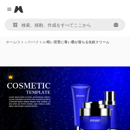
Magnific
Close menu
画像で
ホーム
/
ストック
/
ベクトル
/
暗い背景に青い塵が落ちる化粧クリーム
Premium