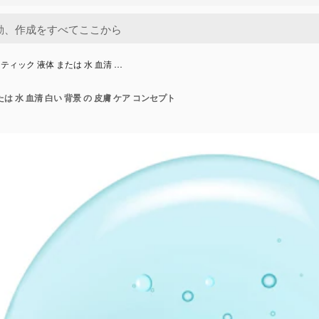
ティック 液体 または 水 血清 …
は 水 血清 白い 背景 の 皮膚 ケア コンセプト