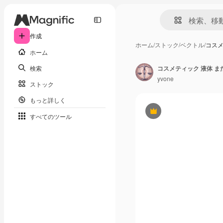
作成
ホーム
/
ストック
/
ベクトル
/
コスメ
ホーム
検索
コスメティック 液体 また
yvone
ストック
もっと詳しく
Premium
すべてのツール