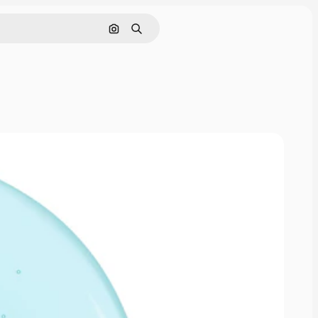
画像で検索
検索