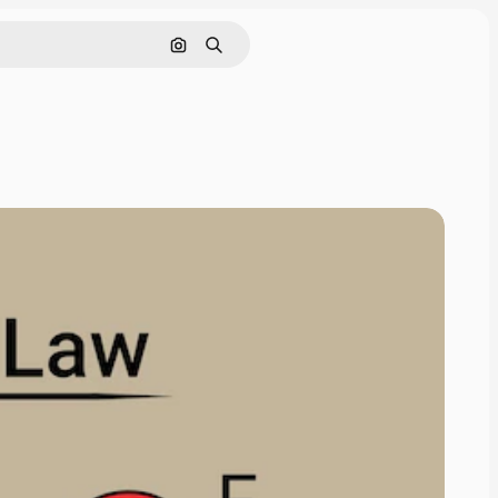
画像で検索
検索