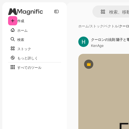
作成
ホーム
/
ストック
/
ベクトル
/
クーロ
ホーム
検索
クーロンの法則 陽子と
KenAge
ストック
もっと詳しく
Premium
すべてのツール