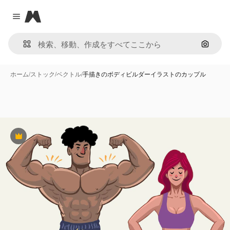
Magnific
Close menu
画像で
ホーム
/
ストック
/
ベクトル
/
手描きのボディビルダーイラストのカップル
Premium