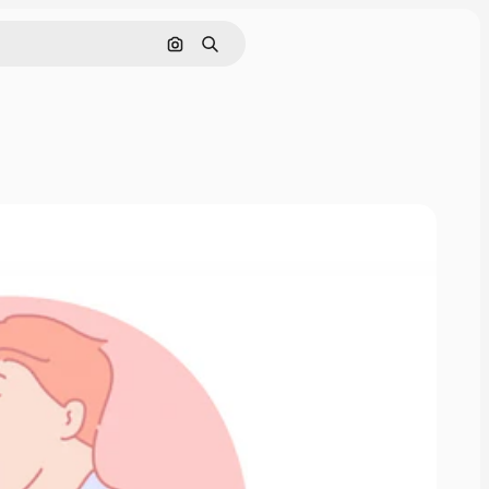
画像で検索
検索