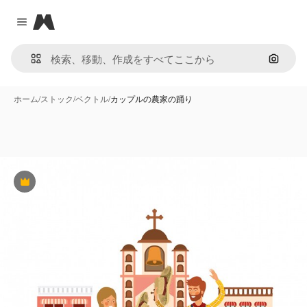
Magnific
Close menu
画像で
ホーム
/
ストック
/
ベクトル
/
カップルの農家の踊り
Premium