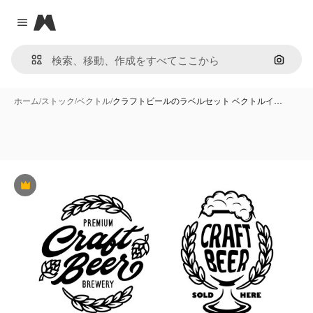
Magnific
Close menu
画像で
ホーム
/
ストック
/
ベクトル
/
クラフトビールのラベルセット ベクトルイ…
Premium