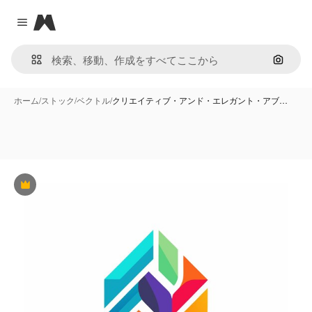
Magnific
Close menu
画像で
ホーム
/
ストック
/
ベクトル
/
クリエイティブ・アンド・エレガント・アブ…
Premium