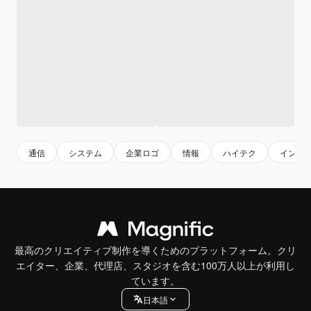
通信
システム
企業ロゴ
情報
ハイテク
インタ
最高のクリエイティブ制作を導くためのプラットフォーム。クリ
エイター、企業、代理店、スタジオを含む100万人以上が利用し
ています。
日本語