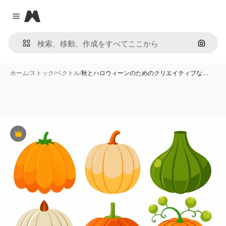
Magnific
Close menu
画像で
ホーム
/
ストック
/
ベクトル
/
秋とハロウィーンのためのクリエイティブな…
Premium