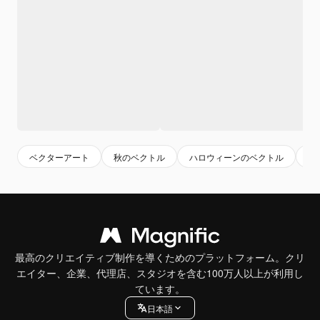
ベクターアート
秋のベクトル
ハロウィーンのベクトル
ベ
最高のクリエイティブ制作を導くためのプラットフォーム。クリ
エイター、企業、代理店、スタジオを含む100万人以上が利用し
ています。
日本語