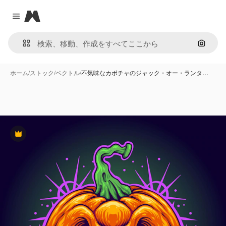
Magnific
Close menu
画像で
ホーム
/
ストック
/
ベクトル
/
不気味なカボチャのジャック・オー・ランタ…
Premium