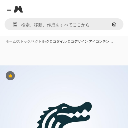
Magnific
Close menu
画像で
ホーム
/
ストック
/
ベクトル
/
クロコダイル ロゴデザイン アイコンテン…
Premium