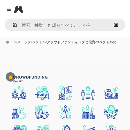
Magnific
Close menu
画像で
ホーム
/
ストック
/
ベクトル
/
クラウドファンディングと投資のベクトルの…
Premium