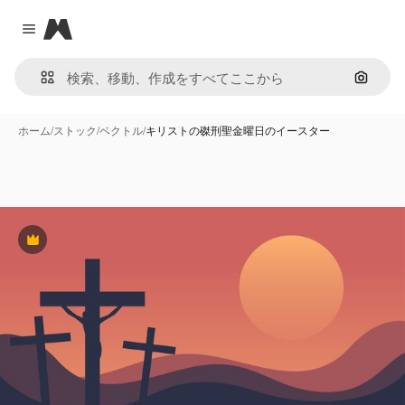
Magnific
Close menu
画像で
ホーム
/
ストック
/
ベクトル
/
キリストの磔刑聖金曜日のイースター
Premium