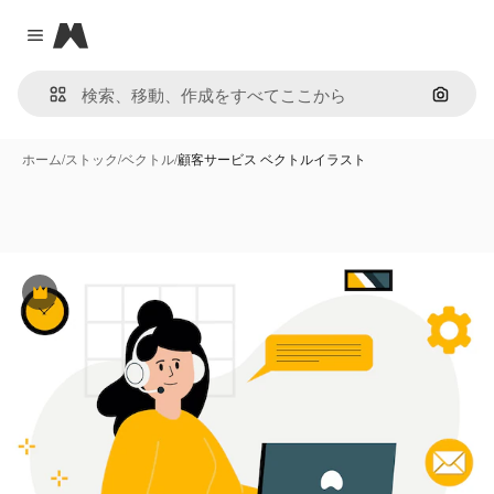
Magnific
Close menu
画像で
ホーム
/
ストック
/
ベクトル
/
顧客サービス ベクトルイラスト
Premium