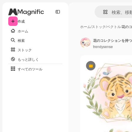
作成
ホーム
/
ストック
/
ベクトル
/
花の
ホーム
検索
花のコレクションを持つ
trendysense
ストック
もっと詳しく
Premium
すべてのツール