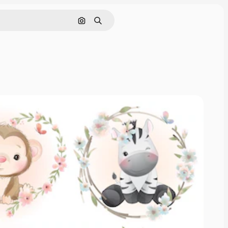
画像で検索
検索