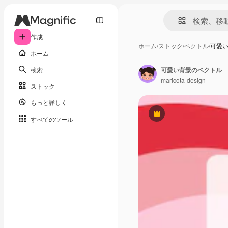
作成
ホーム
/
ストック
/
ベクトル
/
可愛
ホーム
検索
可愛い背景のベクトル
maricota-design
ストック
もっと詳しく
Premium
すべてのツール