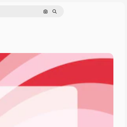
画像で検索
検索