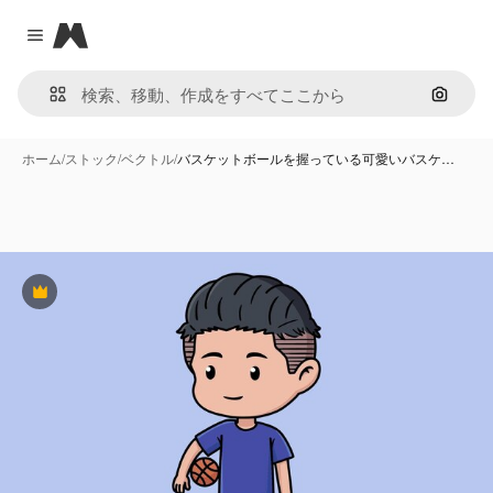
Magnific
Close menu
画像で
ホーム
/
ストック
/
ベクトル
/
バスケットボールを握っている可愛いバスケ…
Premium