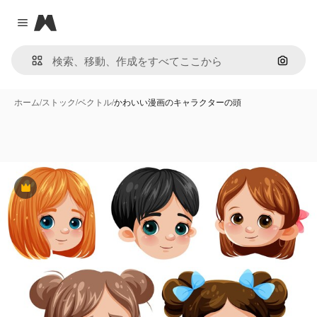
Magnific
Close menu
画像で
ホーム
/
ストック
/
ベクトル
/
かわいい漫画のキャラクターの頭
Premium