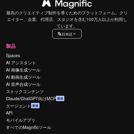
最高のクリエイティブ制作を導くためのプラットフォーム。クリ
エイター、企業、代理店、スタジオを含む100万人以上が利用し
ています。
日本語
製品
Spaces
AI アシスタント
AI 画像生成ツール
AI 動画生成ツール
AI 音声合成ツール
ストックコンテンツ
Claude/ChatGPT向けMCP
新規
エージェント
新規
API
モバイルアプリ
すべてのMagnificツール