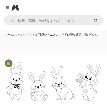
Magnific
Close menu
画像で
ホーム
/
ストック
/
ベクトル
/
可愛いアニメのウサギが楽な囲気で遊び心の…
Premium