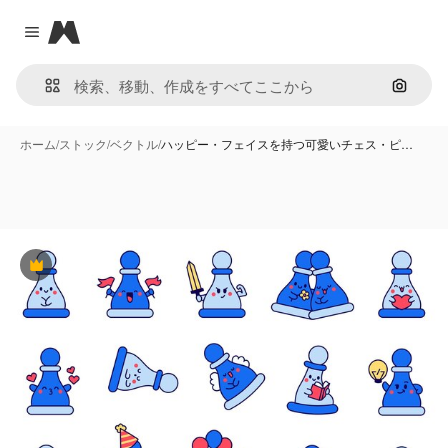
Magnific
Close menu
画像で
ホーム
/
ストック
/
ベクトル
/
ハッピー・フェイスを持つ可愛いチェス・ピ…
Premium