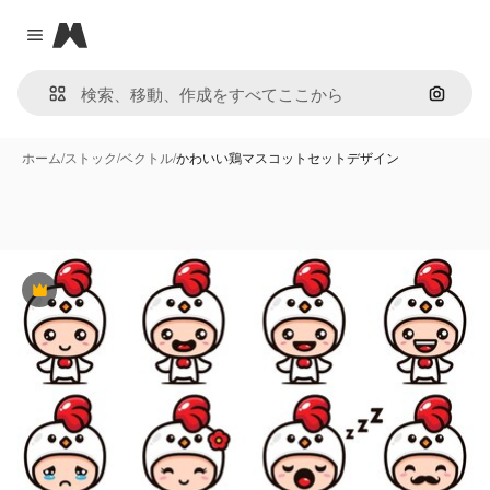
Magnific
Close menu
画像で
ホーム
/
ストック
/
ベクトル
/
かわいい鶏マスコットセットデザイン
Premium