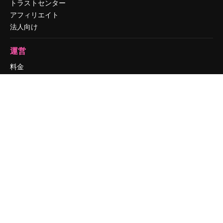
トラストセンター
アフィリエイト
法人向け
運営
料金
会社概要
Reviews
採用情報
検索トレンド
ブログ
イベント
Slidesgo
コンテンツを販売する
プレスルーム
magnific.aiをお探しですか？
お問い合わせ