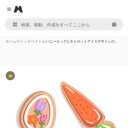
Magnific
Close menu
画像で
ホーム
/
ストック
/
ベクトル
/
バニーエッグとキャロットアイスデザインの…
Premium