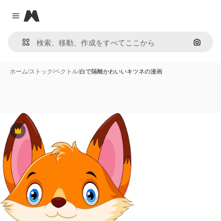
Magnific
Close menu
画像で
ホーム
/
ストック
/
ベクトル
/
白で隔離かわいいキツネの漫画
Premium