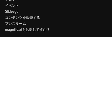
イベント
Slidesgo
コンテンツを販売する
プレスルーム
magnific.aiをお探しですか？
お問い合わせ
顧客サポート
Instagram
YouTube
LinkedIn
TikTok
Discord
X
Reddit
Copyright © 2010-
2026
Freepik Company S.L.U.
無断複写・転載を禁じま