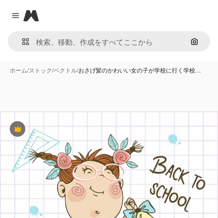
Magnific
Close menu
画像で
ホーム
/
ストック
/
ベクトル
/
おさげ髪のかわいい女の子が学校に行く学校…
Premium