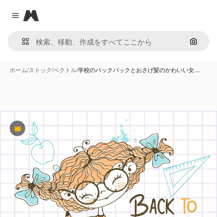
Magnific
Close menu
画像で
ホーム
/
ストック
/
ベクトル
/
学校のバックパックとおさげ髪のかわいい女…
Premium