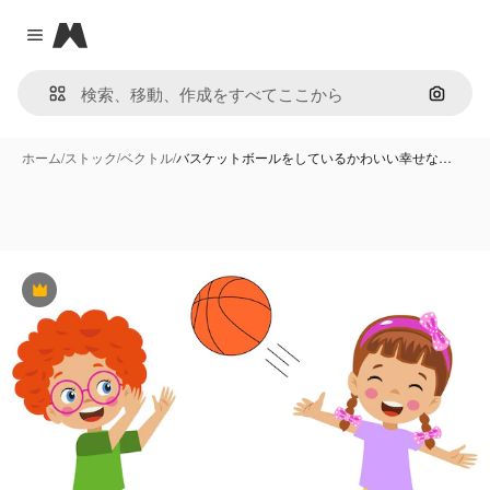
Magnific
Close menu
画像で
ホーム
/
ストック
/
ベクトル
/
バスケットボールをしているかわいい幸せな…
Premium