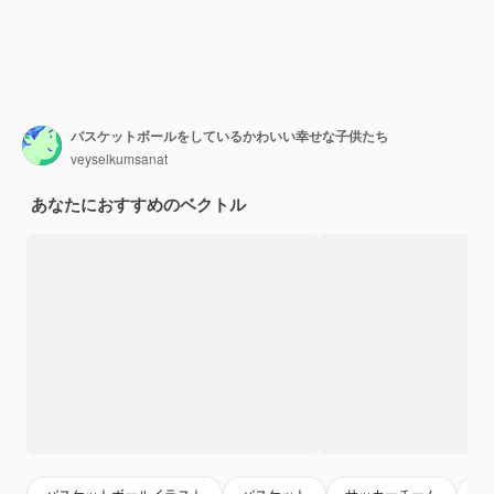
バスケットボールをしているかわいい幸せな子供たち
veyselkumsanat
あなたにおすすめのベクトル
バスケットボールイラスト
バスケット
サッカーチーム
バ