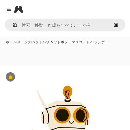
Magnific
Close menu
画像で
ホーム
/
ストック
/
ベクトル
/
チャットボット マスコット AI シンボ…
Premium