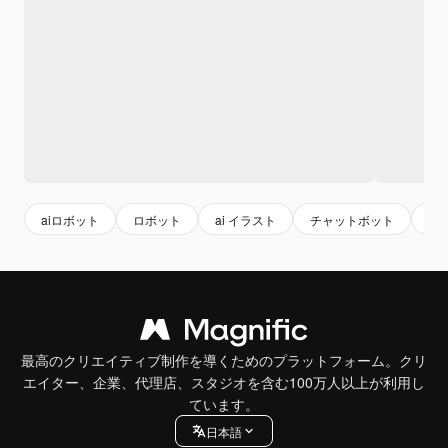
aiロボット
ロボット
ai イラスト
チャットボット
ai
最高のクリエイティブ制作を導くためのプラットフォーム。クリ
エイター、企業、代理店、スタジオを含む100万人以上が利用し
ています。
日本語