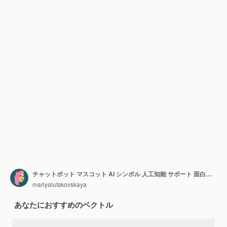
チャットボット マスコット AI シンボル 人工知能 サポート 面白いキャラクター 顔 ロボット技術 メカニカル アンドロイド モダン&ヴィンテージ ベクトル カートゥーン フラット アイソレート イラスト
mariyalutskovskaya
あなたにおすすめのベクトル