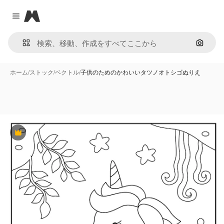
Magnific
Close menu
画像で
ホーム
/
ストック
/
ベクトル
/
子供のためのかわいいタツノオトシゴぬりえ
Premium