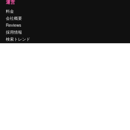
運営
料金
会社概要
Reviews
採用情報
検索トレンド
ブログ
イベント
Slidesgo
コンテンツを販売する
プレスルーム
magnific.aiをお探しですか？
お問い合わせ
顧客サポート
Instagram
YouTube
LinkedIn