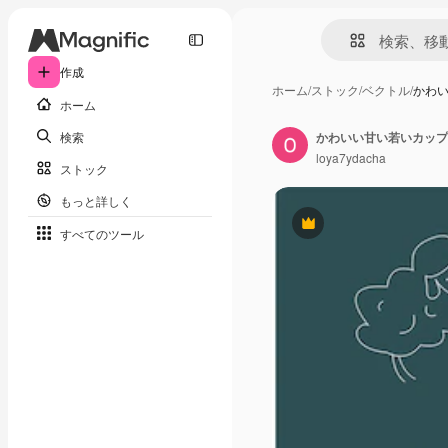
作成
ホーム
/
ストック
/
ベクトル
/
かわ
ホーム
検索
loya7ydacha
ストック
もっと詳しく
Premium
すべてのツール