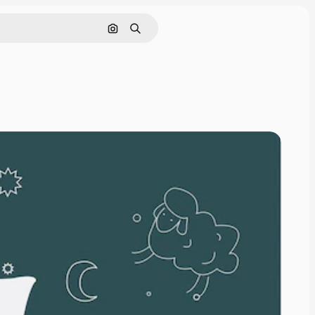
画像で検索
検索