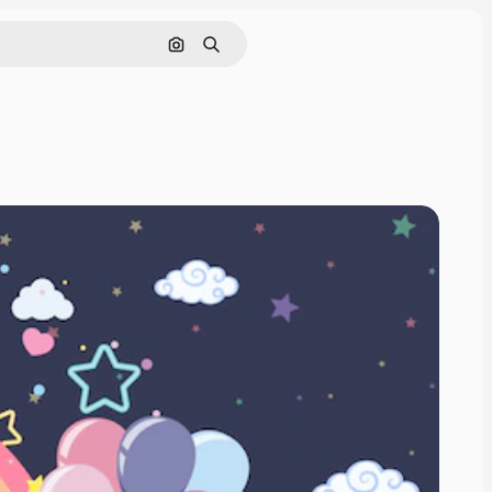
画像で検索
検索