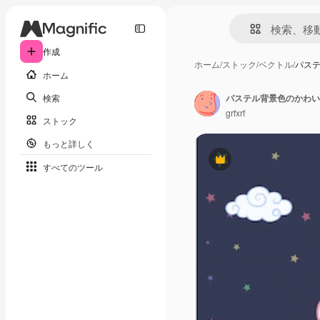
作成
ホーム
/
ストック
/
ベクトル
/
パス
ホーム
検索
パステル背景色のかわい
grfxrf
ストック
もっと詳しく
Premium
すべてのツール